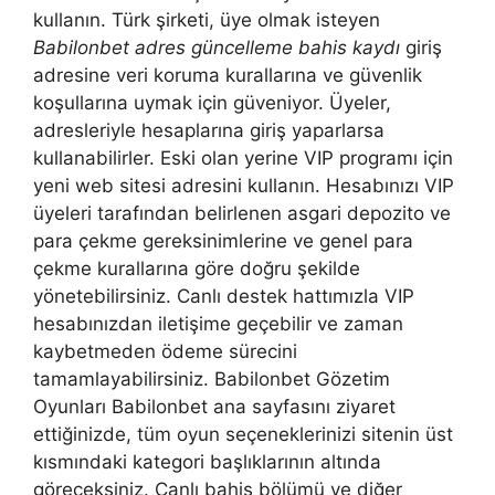
kullanın. Türk şirketi, üye olmak isteyen
Babilonbet adres güncelleme bahis kaydı
giriş
adresine veri koruma kurallarına ve güvenlik
koşullarına uymak için güveniyor. Üyeler,
adresleriyle hesaplarına giriş yaparlarsa
kullanabilirler. Eski olan yerine VIP programı için
yeni web sitesi adresini kullanın. Hesabınızı VIP
üyeleri tarafından belirlenen asgari depozito ve
para çekme gereksinimlerine ve genel para
çekme kurallarına göre doğru şekilde
yönetebilirsiniz. Canlı destek hattımızla VIP
hesabınızdan iletişime geçebilir ve zaman
kaybetmeden ödeme sürecini
tamamlayabilirsiniz. Babilonbet Gözetim
Oyunları Babilonbet ana sayfasını ziyaret
ettiğinizde, tüm oyun seçeneklerinizi sitenin üst
kısmındaki kategori başlıklarının altında
göreceksiniz. Canlı bahis bölümü ve diğer