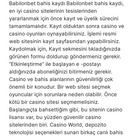
Babilonbet bahis kaydı Babilonbet bahis kaydı,
en iyi casino sitelerinin tesislerinden
yararlanmak için önce kayıt ve üyelik sürecini
tamamlamalıdır. Kayıt olduktan sonra casino ve
casino oyunları oynayabilirsiniz. İşlemi resmi
web sitesinin kayıt sayfasından yapabilirsiniz.
Kaydolmak için, Kayıt sekmesini tıkladığınızda
görünen formu doldurup göndermeniz gerekir.
“Etkinleştirme” ile başlayan e -postayı
aldığınızda aboneliğinizi bitirmeniz gerekir.
Casino ve bahis alanlarının güvenilirliği çok
önemli bir konudur. Bir web sitesi seçmek
oyuncular için sorunlara neden olabilir. Önce
kötü bir casino sitesi seçmemelisiniz.
Başlangıçta bahsettiğim gibi, bu sitenin casino
lisansı var, bu yüzden güvenilir casino
sitelerinden biri. Casino World, depozito
teknolojisi seçenekleri sunan birkaç canlı bahis