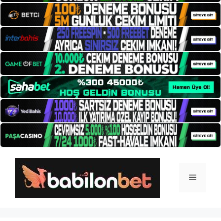
İçeriğe
atla
Menü