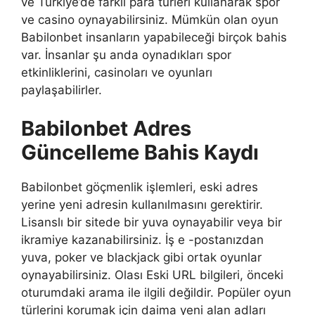
ve Türkiye’de farklı para türleri kullanarak spor
ve casino oynayabilirsiniz. Mümkün olan oyun
Babilonbet insanların yapabileceği birçok bahis
var. İnsanlar şu anda oynadıkları spor
etkinliklerini, casinoları ve oyunları
paylaşabilirler.
Babilonbet Adres
Güncelleme Bahis Kaydı
Babilonbet göçmenlik işlemleri, eski adres
yerine yeni adresin kullanılmasını gerektirir.
Lisanslı bir sitede bir yuva oynayabilir veya bir
ikramiye kazanabilirsiniz. İş e -postanızdan
yuva, poker ve blackjack gibi ortak oyunlar
oynayabilirsiniz. Olası Eski URL bilgileri, önceki
oturumdaki arama ile ilgili değildir. Popüler oyun
türlerini korumak için daima yeni alan adları