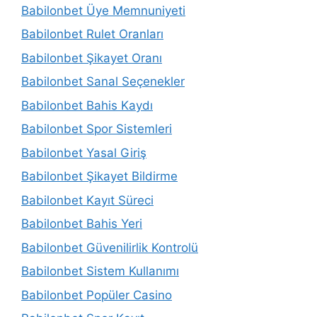
Babilonbet Üye Memnuniyeti
Babilonbet Rulet Oranları
Babilonbet Şikayet Oranı
Babilonbet Sanal Seçenekler
Babilonbet Bahis Kaydı
Babilonbet Spor Sistemleri
Babilonbet Yasal Giriş
Babilonbet Şikayet Bildirme
Babilonbet Kayıt Süreci
Babilonbet Bahis Yeri
Babilonbet Güvenilirlik Kontrolü
Babilonbet Sistem Kullanımı
Babilonbet Popüler Casino