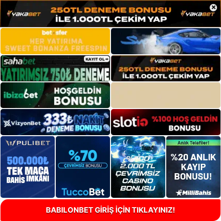
×
BABILONBET GİRİŞ İÇİN TIKLAYINIZ!