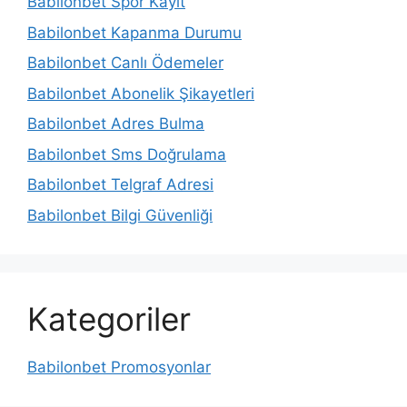
Babilonbet Spor Kayıt
Babilonbet Kapanma Durumu
Babilonbet Canlı Ödemeler
Babilonbet Abonelik Şikayetleri
Babilonbet Adres Bulma
Babilonbet Sms Doğrulama
Babilonbet Telgraf Adresi
Babilonbet Bilgi Güvenliği
Kategoriler
Babilonbet Promosyonlar