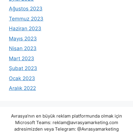
Ağustos 2023
Temmuz 2023
Haziran 2023
Mayıs 2023
Nisan 2023
Mart 2023
Şubat 2023
Ocak 2023
Aralık 2022
Avrasya'nın en büyük reklam platformunda olmak için
Microsoft Teams:
reklam@avrasyamarketing.com
adresimizden veya Telegram: @Avrasyamarketing