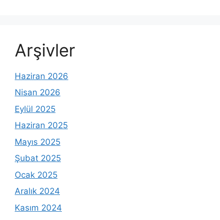
Arşivler
Haziran 2026
Nisan 2026
Eylül 2025
Haziran 2025
Mayıs 2025
Şubat 2025
Ocak 2025
Aralık 2024
Kasım 2024