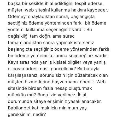
başka bir şekilde ihlal edildiğini tespit ederse,
müşteri web sitesini kullanma hakkını kaybeder.
Ödemeyi onayladıktan sonra, başlangıçta
seçtiğiniz ödeme yönteminden farklı bir ödeme
yöntemi kullanma seçeneğiniz vardır. Bu
değişikliği tam doğrulama süreci
tamamlandıktan sonra yapmak isterseniz
başlangıçta seçtiğiniz ödeme yönteminden farklı
bir ödeme yöntemi kullanma seçeneğiniz vardır.
Kayıt sırasında yanlış kişisel bilgiler veya yanlış
e-posta adresi nasıl güncellenir? Bir hatayla
karşılaşırsanız, sorunu sizin için düzeltecek olan
müşteri hizmetlerine başvurmanız önerilir. Web
sitesinde birden fazla hesap oluşturmak
mümkün mü? Buna izin verilmez. İhlal
durumunda siteye erişiminiz yasaklanacaktır.
Babilonbet katılmak için minimum yaş
gereksinimi nedir?