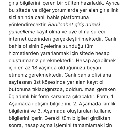
giriş bilgilerini içeren bir bülten hazırladık. Ayrıca
bu sitede ve diğer yorumlarda yer alan giriş linki
sizi anında canlı bahis platformuna
yönlendirecektir.
Babilonbet giriş adresi
güncelleme
kayıt olma ve üye olma süreci
internet üzerinden gerçekleştirilmektedir. Canlı
bahis ofisinin üyelerine sunduğu tüm
hizmetlerden yararlanmak için sitede hesap
oluşturmanız gerekmektedir. Hesap açabilmek
için en az 18 yaşında olduğunuzu beyan
etmeniz gerekmektedir. Canlı bahis ofisi ana
sayfasının üst köşesinde yer alan kayıt ol
butonuna tıkladığınızda, doldurulması gereken
üç adımlı bir form karşınıza çıkacaktır. Form, 1.
Aşamada iletişim bilgilerini, 2. Aşamada kimlik
bilgilerini ve 3. Aşamada oluşturulan kullanıcı
bilgilerini içerir. Gerekli tüm bilgileri girdikten
sonra, hesap açma işlemini tamamlamak için