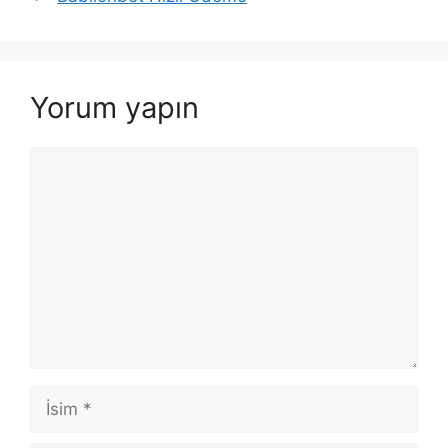
Yorum yapın
Yorum
İsim