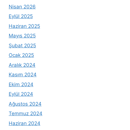
Nisan 2026
Eylül 2025
Haziran 2025
Mayıs 2025
Şubat 2025
Ocak 2025
Aralık 2024
Kasım 2024
Ekim 2024
Eylül 2024
Ağustos 2024
Temmuz 2024
Haziran 2024