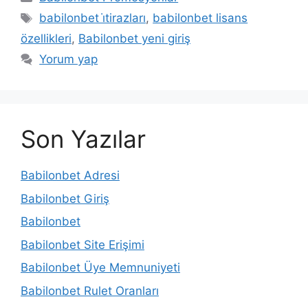
Etiketler
babilonbet i̇tirazları
,
babilonbet lisans
özellikleri
,
Babilonbet yeni giriş
Yorum yap
Son Yazılar
Babilonbet Adresi
Babilonbet Giriş
Babilonbet
Babilonbet Site Erişimi
Babilonbet Üye Memnuniyeti
Babilonbet Rulet Oranları