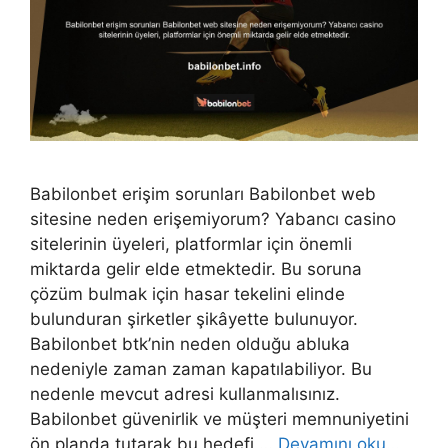
Babilonbet erişim sorunları Babilonbet web
sitesine neden erişemiyorum? Yabancı casino
sitelerinin üyeleri, platformlar için önemli
miktarda gelir elde etmektedir. Bu soruna
çözüm bulmak için hasar tekelini elinde
bulunduran şirketler şikâyette bulunuyor.
Babilonbet btk’nin neden olduğu abluka
nedeniyle zaman zaman kapatılabiliyor. Bu
nedenle mevcut adresi kullanmalısınız.
Babilonbet güvenirlik ve müşteri memnuniyetini
ön planda tutarak bu hedefi …
Devamını oku…