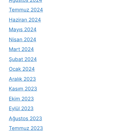
Temmuz 2024
Haziran 2024
Mayıs 2024
Nisan 2024
Mart 2024
Şubat 2024
Ocak 2024
Aralık 2023
Kasım 2023
Ekim 2023
Eylül 2023
Ağustos 2023
Temmuz 2023