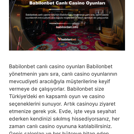
Babilonbet canlı casino oyunları Babilonbet
yönetmenin yanı sıra, canlı casino oyunlarının
mevcudiyeti aracılığıyla müşterilerine keyif
vermeye de çalışıyorlar. Babilonbet size
Türkiye’deki en kapsamlı oyun ve casino
seçeneklerini sunuyor. Artık casinoyu ziyaret
etmenize gerek yok. Evde, işte veya seyahat
ederken kendinizi sıkılmış hissediyorsanız, her
zaman canlı casino oyununa katılabilirsiniz.
Geniş salonları ve her bütçeye hitap eden …