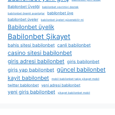
Babilonbet Üyeliği
babilonbet çevrimiçi destek
babilonbet üye
babilonbet önemli avantajlar
babilonbet üyeler
babilonbet üyeleri güvenebilir mi
Babilonbet üyelik
Babilonbet Şikayet
bahis sitesi babilonbet
canli babilonbet
casino sitesi babilonbet
giris adresi babilonbet
giris babilonbet
güncel babilonbet
giris yap babilonbet
kayit babilonbet
mobil babilonbet takip şikayet mobil
twitter babilonbet
yeni adresi babilonbet
yeni giris babilonbet
şikayet babilonbet mobil