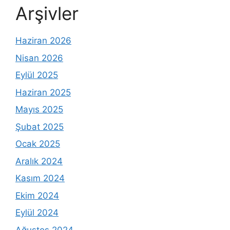
Arşivler
Haziran 2026
Nisan 2026
Eylül 2025
Haziran 2025
Mayıs 2025
Şubat 2025
Ocak 2025
Aralık 2024
Kasım 2024
Ekim 2024
Eylül 2024
Ağustos 2024