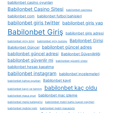
babilonbet casino oyunları
Babilonbet Casino Sitesi
babilonbet casinosu
babilonbet com
babilonbet futbol bahisleri
babilonbet giris twitter
babilonbet giris yap
Babilonbet Giriş
babilonbet giriş adresi
Babilonbet Girişi
babilonbet giriş bilgi
babilonbet giriş butonu
babilonbet güncel adres
Babilonbet Güncel
babilonbet güncel adresi
Babilonbet Güvenilirliği
babilonbet güvenlir mi
babilonbet güvenli sitesi
babilonbet hesap kapatma
babilonbet instagram
babilonbet i̇ncelemeleri
Babilonbet kayıt
babilonbet kahve oyunları
babilonbet kaç oldu
babilonbet kayıt ve tanıtım
babilonbet maç izleme
babilonbet masa oyun
babilonbet menü kategorisi
babilonbet mobil bahis kupon çeşitleri
babilonbet mobile i̇ndir
babilonbet mobil masaüstü