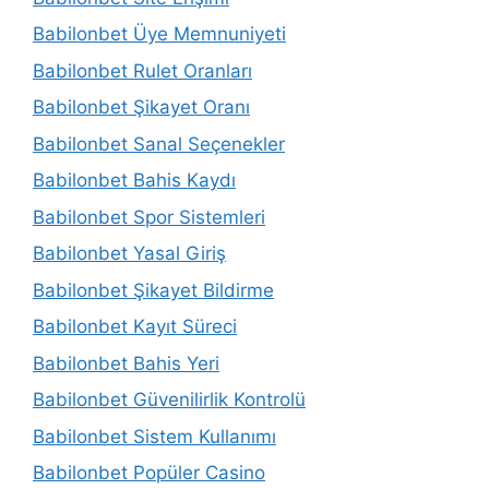
Babilonbet Üye Memnuniyeti
Babilonbet Rulet Oranları
Babilonbet Şikayet Oranı
Babilonbet Sanal Seçenekler
Babilonbet Bahis Kaydı
Babilonbet Spor Sistemleri
Babilonbet Yasal Giriş
Babilonbet Şikayet Bildirme
Babilonbet Kayıt Süreci
Babilonbet Bahis Yeri
Babilonbet Güvenilirlik Kontrolü
Babilonbet Sistem Kullanımı
Babilonbet Popüler Casino