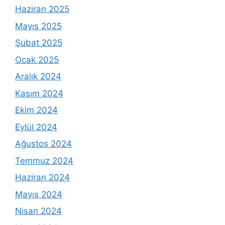
Haziran 2025
Mayıs 2025
Şubat 2025
Ocak 2025
Aralık 2024
Kasım 2024
Ekim 2024
Eylül 2024
Ağustos 2024
Temmuz 2024
Haziran 2024
Mayıs 2024
Nisan 2024