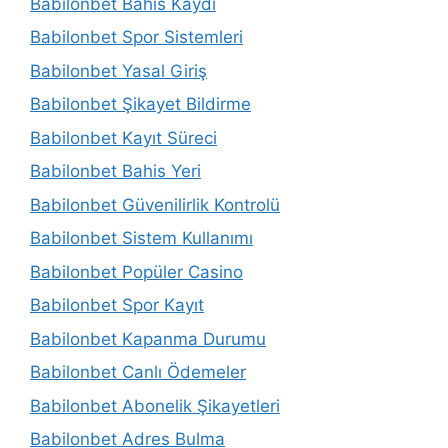
Babilonbet Bahis Kaydı
Babilonbet Spor Sistemleri
Babilonbet Yasal Giriş
Babilonbet Şikayet Bildirme
Babilonbet Kayıt Süreci
Babilonbet Bahis Yeri
Babilonbet Güvenilirlik Kontrolü
Babilonbet Sistem Kullanımı
Babilonbet Popüler Casino
Babilonbet Spor Kayıt
Babilonbet Kapanma Durumu
Babilonbet Canlı Ödemeler
Babilonbet Abonelik Şikayetleri
Babilonbet Adres Bulma