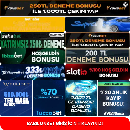
×
BABILONBET GİRİŞ İÇİN TIKLAYINIZ!