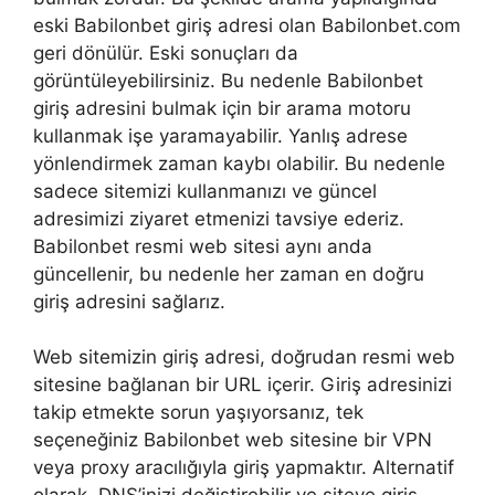
eski Babilonbet giriş adresi olan Babilonbet.com
geri dönülür. Eski sonuçları da
görüntüleyebilirsiniz. Bu nedenle Babilonbet
giriş adresini bulmak için bir arama motoru
kullanmak işe yaramayabilir. Yanlış adrese
yönlendirmek zaman kaybı olabilir. Bu nedenle
sadece sitemizi kullanmanızı ve güncel
adresimizi ziyaret etmenizi tavsiye ederiz.
Babilonbet resmi web sitesi aynı anda
güncellenir, bu nedenle her zaman en doğru
giriş adresini sağlarız.
Web sitemizin giriş adresi, doğrudan resmi web
sitesine bağlanan bir URL içerir. Giriş adresinizi
takip etmekte sorun yaşıyorsanız, tek
seçeneğiniz Babilonbet web sitesine bir VPN
veya proxy aracılığıyla giriş yapmaktır. Alternatif