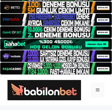
İçeriğe
atla
Menü