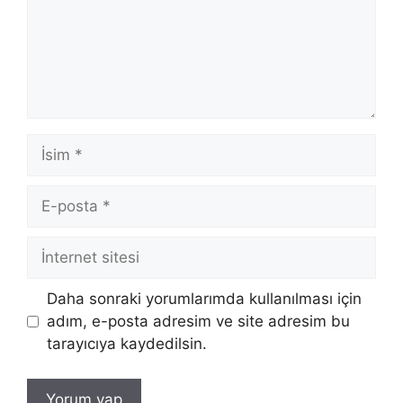
İsim
E-
posta
İnternet
sitesi
Daha sonraki yorumlarımda kullanılması için
adım, e-posta adresim ve site adresim bu
tarayıcıya kaydedilsin.