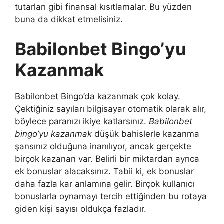
tutarları gibi finansal kısıtlamalar. Bu yüzden
buna da dikkat etmelisiniz.
Babilonbet Bingo’yu
Kazanmak
Babilonbet Bingo’da kazanmak çok kolay.
Çektiğiniz sayıları bilgisayar otomatik olarak alır,
böylece paranızı ikiye katlarsınız.
Babilonbet
bingo’yu kazanmak
düşük bahislerle kazanma
şansınız olduğuna inanılıyor, ancak gerçekte
birçok kazanan var. Belirli bir miktardan ayrıca
ek bonuslar alacaksınız. Tabii ki, ek bonuslar
daha fazla kar anlamına gelir. Birçok kullanıcı
bonuslarla oynamayı tercih ettiğinden bu rotaya
giden kişi sayısı oldukça fazladır.