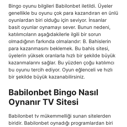
Bingo oyunu bilgileri Babilonbet iletildi. Üyeler
genellikle bu oyunu çok para kazandıran en ünlü
oyunlardan biri olduğu için seviyor. İnsanlar
basit oyunlar oynamayı sever. Bunun nedeni,
katılımcıların aşağıdakilerle ilgili bir sorun
olmadığının farkında olmalarıdır: B. Bahislerin
para kazanmasını beklemek. Bu bahis sitesi,
üyelerin yüksek oranlarla hızlı bir şekilde büyük
kazanmalarını sağlar. Bu yüzden çoğu katılımcı
bu oyunu tercih ediyor. Oyun eğlenceli ve hızlı
bir şekilde büyük kazanabilirsiniz.
Babilonbet Bingo Nasıl
Oynanır TV Sitesi
Babilonbet tv mükemmelliği sunan sitelerden
biridir. Babilonbet oynadığı programlardan biri