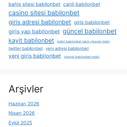
bahis sitesi babilonbet
canli babilonbet
casino sitesi babilonbet
giris adresi babilonbet
giris babilonbet
güncel babilonbet
giris yap babilonbet
kayit babilonbet
mobil babilonbet takip şikayet mobil
twitter babilonbet
yeni adresi babilonbet
yeni giris babilonbet
şikayet babilonbet mobil
Arşivler
Haziran 2026
Nisan 2026
Eylül 2025