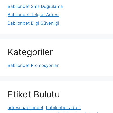
Babilonbet Sms Doğrulama
Babilonbet Telgraf Adresi
Babilonbet Bilgi Güvenliği
Kategoriler
Babilonbet Promosyonlar
Etiket Bulutu
adresi babilonbet
babilonbet adres