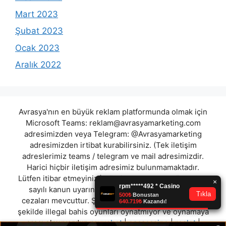
Mart 2023
Şubat 2023
Ocak 2023
Aralık 2022
Avrasya'nın en büyük reklam platformunda olmak için
Microsoft Teams:
reklam@avrasyamarketing.com
adresimizden veya Telegram: @Avrasyamarketing
adresimizden irtibat kurabilirsiniz. (Tek iletişim
adreslerimiz teams / telegram ve mail adresimizdir.
Harici hiçbir iletişim adresimiz bulunmamaktadır.
Lütfen itibar etmeyiniz.) Türkiye yasalarına göre 7258
sayılı kanun uyarınca yasa dışı bahis oynamanın
cezaları mevcuttur. Şu an bulunduğunuz site hiç bir
şekilde illegal bahis oyunları oynatmıyor ve oynamaya
aracı olmuyordur.
rexusbet
|
esascasino
|
reslot
|