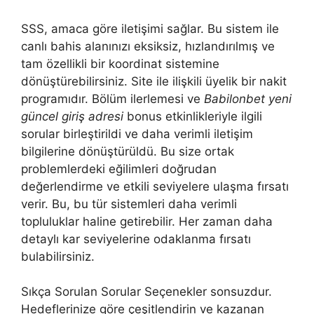
SSS, amaca göre iletişimi sağlar. Bu sistem ile
canlı bahis alanınızı eksiksiz, hızlandırılmış ve
tam özellikli bir koordinat sistemine
dönüştürebilirsiniz. Site ile ilişkili üyelik bir nakit
programıdır. Bölüm ilerlemesi ve
Babilonbet yeni
güncel giriş adresi
bonus etkinlikleriyle ilgili
sorular birleştirildi ve daha verimli iletişim
bilgilerine dönüştürüldü. Bu size ortak
problemlerdeki eğilimleri doğrudan
değerlendirme ve etkili seviyelere ulaşma fırsatı
verir. Bu, bu tür sistemleri daha verimli
topluluklar haline getirebilir. Her zaman daha
detaylı kar seviyelerine odaklanma fırsatı
bulabilirsiniz.
Sıkça Sorulan Sorular Seçenekler sonsuzdur.
Hedeflerinize göre çeşitlendirin ve kazanan