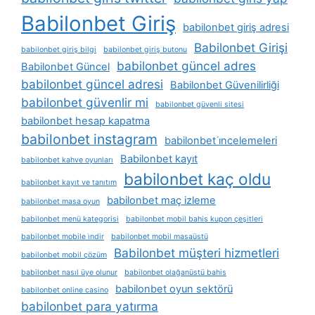
Babilonbet Giriş
babilonbet giriş adresi
Babilonbet Girişi
babilonbet giriş bilgi
babilonbet giriş butonu
babilonbet güncel adres
Babilonbet Güncel
babilonbet güncel adresi
Babilonbet Güvenilirliği
babilonbet güvenlir mi
babilonbet güvenli sitesi
babilonbet hesap kapatma
babilonbet instagram
babilonbet i̇ncelemeleri
Babilonbet kayıt
babilonbet kahve oyunları
babilonbet kaç oldu
babilonbet kayıt ve tanıtım
babilonbet maç izleme
babilonbet masa oyun
babilonbet menü kategorisi
babilonbet mobil bahis kupon çeşitleri
babilonbet mobile i̇ndir
babilonbet mobil masaüstü
Babilonbet müşteri hizmetleri
babilonbet mobil çözüm
babilonbet nasıl üye olunur
babilonbet olağanüstü bahis
babilonbet oyun sektörü
babilonbet online casino
babilonbet para yatırma