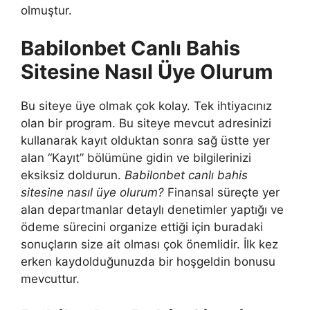
olmuştur.
Babilonbet Canlı Bahis
Sitesine Nasıl Üye Olurum
Bu siteye üye olmak çok kolay. Tek ihtiyacınız
olan bir program. Bu siteye mevcut adresinizi
kullanarak kayıt olduktan sonra sağ üstte yer
alan “Kayıt” bölümüne gidin ve bilgilerinizi
eksiksiz doldurun.
Babilonbet canlı bahis
sitesine nasıl üye olurum?
Finansal süreçte yer
alan departmanlar detaylı denetimler yaptığı ve
ödeme sürecini organize ettiği için buradaki
sonuçların size ait olması çok önemlidir. İlk kez
erken kaydolduğunuzda bir hoşgeldin bonusu
mevcuttur.