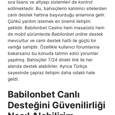
sıra lisans ve altyapı sistemleri de kontrol
edilmektedir. Bu, bahisçilerin katılımcı sitelerden
canlı destek hattına başvurduğu anlamına gelir.
Çünkü yardım istemek en önemli iletişim
şeklidir. Babilonbet Casino hem masaüstü hem
de mobil sürümlerde
Babilonbet online destek
mevcuttur ve canlı destek hattı ile güçlü bir
varlığa sahiptir. Özellikle kullanıcı forumlarına
bakarsanız bu konuda tatmin edici yorumlar
yapılmış. Bahisçiler 7/24 direkt link ile her
alanda destek alabilirler. Ayrıca Türkçe
sayesinde çapraz iletişim daha odaklı hale
geldi.
Babilonbet Canlı
Desteğini Güvenilirliği