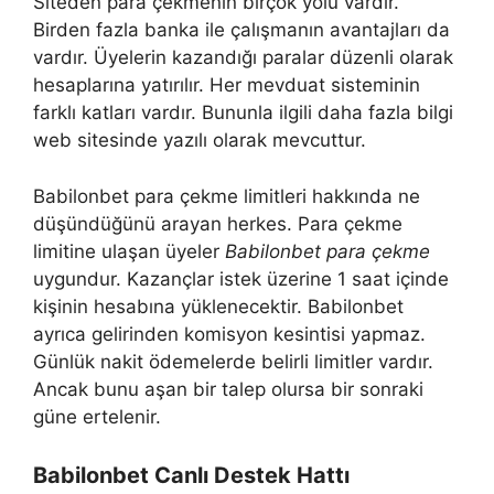
Siteden para çekmenin birçok yolu vardır.
Birden fazla banka ile çalışmanın avantajları da
vardır. Üyelerin kazandığı paralar düzenli olarak
hesaplarına yatırılır. Her mevduat sisteminin
farklı katları vardır. Bununla ilgili daha fazla bilgi
web sitesinde yazılı olarak mevcuttur.
Babilonbet para çekme limitleri hakkında ne
düşündüğünü arayan herkes. Para çekme
limitine ulaşan üyeler
Babilonbet para çekme
uygundur. Kazançlar istek üzerine 1 saat içinde
kişinin hesabına yüklenecektir. Babilonbet
ayrıca gelirinden komisyon kesintisi yapmaz.
Günlük nakit ödemelerde belirli limitler vardır.
Ancak bunu aşan bir talep olursa bir sonraki
güne ertelenir.
Babilonbet Canlı Destek Hattı