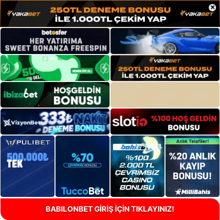
×
BABILONBET GİRİŞ İÇİN TIKLAYINIZ!