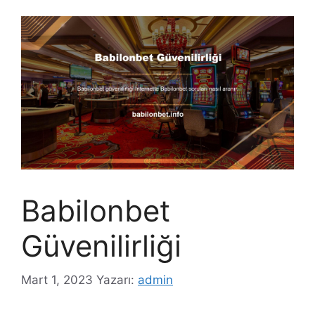
Babilonbet
Güvenilirliği
Mart 1, 2023
Yazarı:
admin