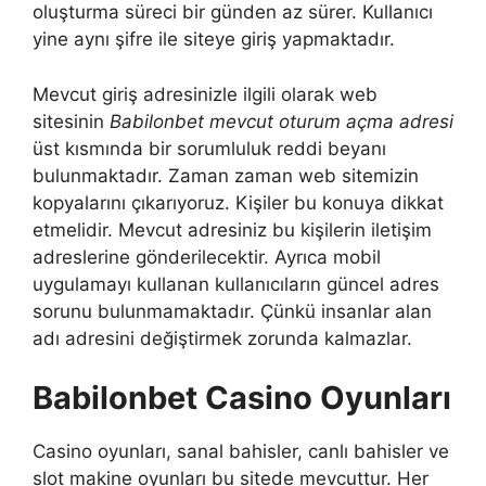
oluşturma süreci bir günden az sürer. Kullanıcı
yine aynı şifre ile siteye giriş yapmaktadır.
Mevcut giriş adresinizle ilgili olarak web
sitesinin
Babilonbet mevcut oturum açma adresi
üst kısmında bir sorumluluk reddi beyanı
bulunmaktadır. Zaman zaman web sitemizin
kopyalarını çıkarıyoruz. Kişiler bu konuya dikkat
etmelidir. Mevcut adresiniz bu kişilerin iletişim
adreslerine gönderilecektir. Ayrıca mobil
uygulamayı kullanan kullanıcıların güncel adres
sorunu bulunmamaktadır. Çünkü insanlar alan
adı adresini değiştirmek zorunda kalmazlar.
Babilonbet Casino Oyunları
Casino oyunları, sanal bahisler, canlı bahisler ve
slot makine oyunları bu sitede mevcuttur. Her