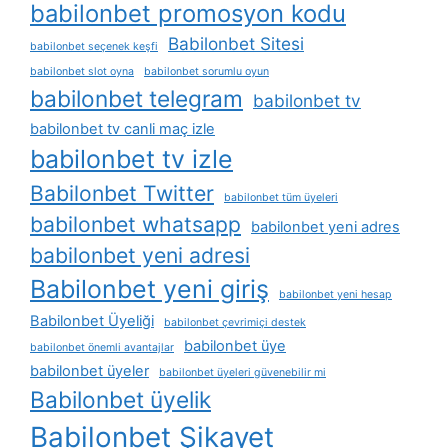
babilonbet promosyon kodu
Babilonbet Sitesi
babilonbet seçenek keşfi
babilonbet slot oyna
babilonbet sorumlu oyun
babilonbet telegram
babilonbet tv
babilonbet tv canli maç izle
babilonbet tv izle
Babilonbet Twitter
babilonbet tüm üyeleri
babilonbet whatsapp
babilonbet yeni adres
babilonbet yeni adresi
Babilonbet yeni giriş
babilonbet yeni hesap
Babilonbet Üyeliği
babilonbet çevrimiçi destek
babilonbet üye
babilonbet önemli avantajlar
babilonbet üyeler
babilonbet üyeleri güvenebilir mi
Babilonbet üyelik
Babilonbet Şikayet