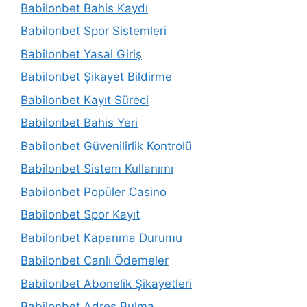
Babilonbet Bahis Kaydı
Babilonbet Spor Sistemleri
Babilonbet Yasal Giriş
Babilonbet Şikayet Bildirme
Babilonbet Kayıt Süreci
Babilonbet Bahis Yeri
Babilonbet Güvenilirlik Kontrolü
Babilonbet Sistem Kullanımı
Babilonbet Popüler Casino
Babilonbet Spor Kayıt
Babilonbet Kapanma Durumu
Babilonbet Canlı Ödemeler
Babilonbet Abonelik Şikayetleri
Babilonbet Adres Bulma