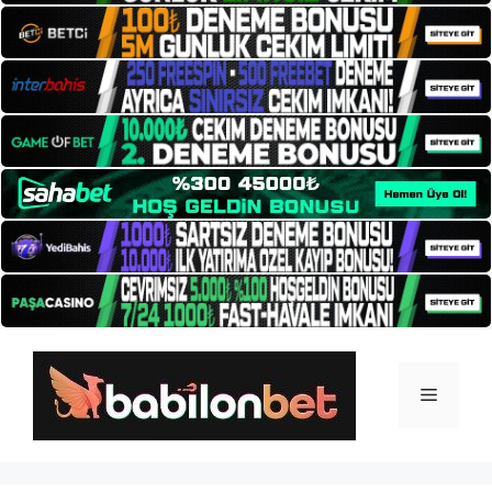
İçeriğe
atla
Menü