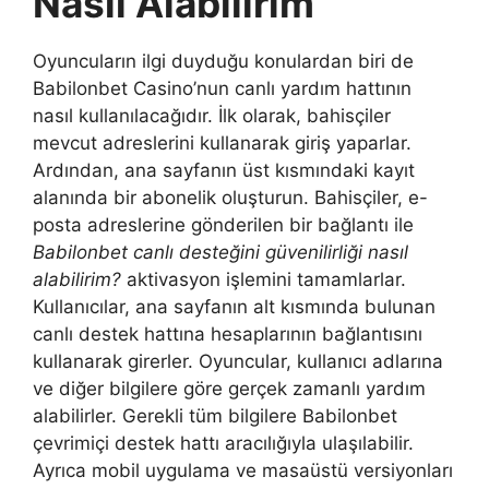
Nasıl Alabilirim
Oyuncuların ilgi duyduğu konulardan biri de
Babilonbet Casino’nun canlı yardım hattının
nasıl kullanılacağıdır. İlk olarak, bahisçiler
mevcut adreslerini kullanarak giriş yaparlar.
Ardından, ana sayfanın üst kısmındaki kayıt
alanında bir abonelik oluşturun. Bahisçiler, e-
posta adreslerine gönderilen bir bağlantı ile
Babilonbet canlı desteğini güvenilirliği nasıl
alabilirim?
aktivasyon işlemini tamamlarlar.
Kullanıcılar, ana sayfanın alt kısmında bulunan
canlı destek hattına hesaplarının bağlantısını
kullanarak girerler. Oyuncular, kullanıcı adlarına
ve diğer bilgilere göre gerçek zamanlı yardım
alabilirler. Gerekli tüm bilgilere Babilonbet
çevrimiçi destek hattı aracılığıyla ulaşılabilir.
Ayrıca mobil uygulama ve masaüstü versiyonları