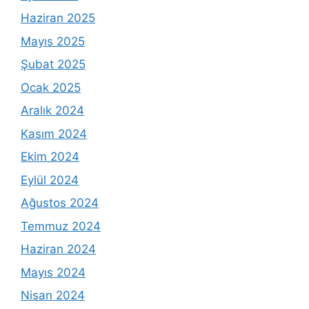
Haziran 2025
Mayıs 2025
Şubat 2025
Ocak 2025
Aralık 2024
Kasım 2024
Ekim 2024
Eylül 2024
Ağustos 2024
Temmuz 2024
Haziran 2024
Mayıs 2024
Nisan 2024