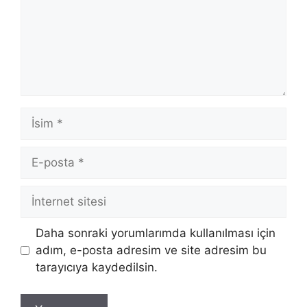
İsim
E-
posta
İnternet
sitesi
Daha sonraki yorumlarımda kullanılması için
adım, e-posta adresim ve site adresim bu
tarayıcıya kaydedilsin.