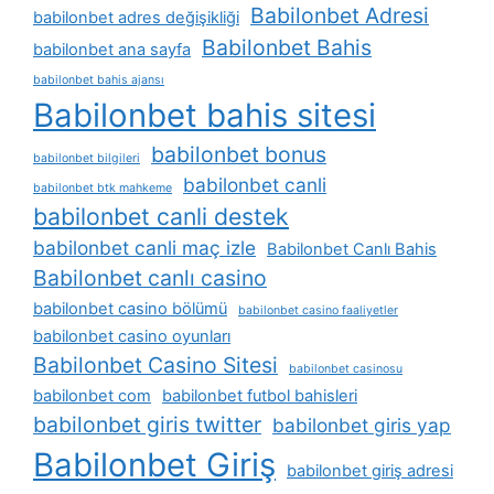
Babilonbet Adresi
babilonbet adres değişikliği
Babilonbet Bahis
babilonbet ana sayfa
babilonbet bahis ajansı
Babilonbet bahis sitesi
babilonbet bonus
babilonbet bilgileri
babilonbet canli
babilonbet btk mahkeme
babilonbet canli destek
babilonbet canli maç izle
Babilonbet Canlı Bahis
Babilonbet canlı casino
babilonbet casino bölümü
babilonbet casino faaliyetler
babilonbet casino oyunları
Babilonbet Casino Sitesi
babilonbet casinosu
babilonbet com
babilonbet futbol bahisleri
babilonbet giris twitter
babilonbet giris yap
Babilonbet Giriş
babilonbet giriş adresi