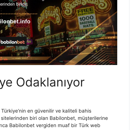
eye Odaklanıyor
ürkiye’nin en güvenilir ve kaliteli bahis
is sitelerinden biri olan Babilonbet, müşterilerine
rıca Babilonbet vergiden muaf bir Türk web