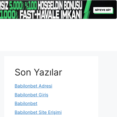
Son Yazılar
Babilonbet Adresi
Babilonbet Giriş
Babilonbet
Babilonbet Site Erişimi