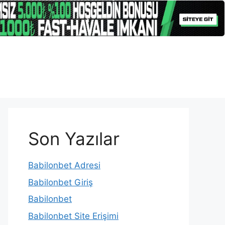
Son Yazılar
Babilonbet Adresi
Babilonbet Giriş
Babilonbet
Babilonbet Site Erişimi