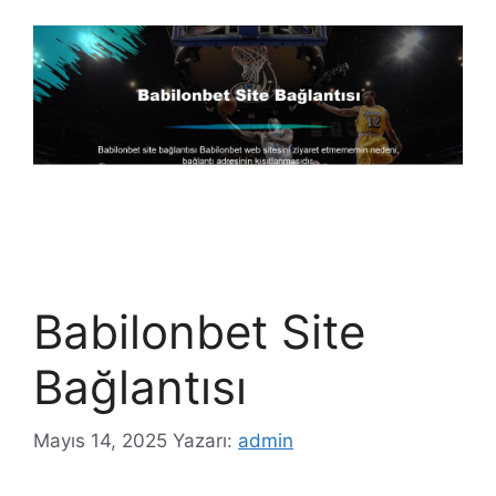
Babilonbet Site
Bağlantısı
Mayıs 14, 2025
Yazarı:
admin