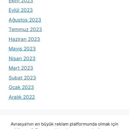
Ekim 2023
Eylül 2023
Ağustos 2023
Temmuz 2023
Haziran 2023
Mayıs 2023
Nisan 2023
Mart 2023
Şubat 2023
Ocak 2023
Aralık 2022
Avrasya'nın en büyük reklam platformunda olmak için