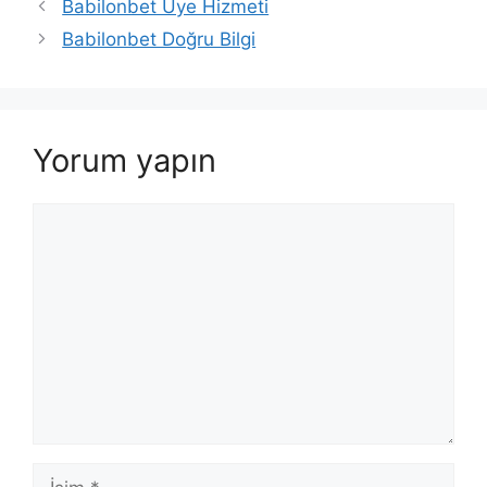
Babilonbet Üye Hizmeti
Babilonbet Doğru Bilgi
Yorum yapın
Yorum
İsim