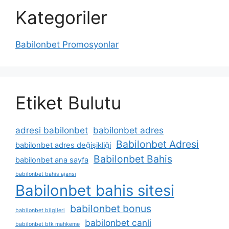
Kategoriler
Babilonbet Promosyonlar
Etiket Bulutu
adresi babilonbet
babilonbet adres
Babilonbet Adresi
babilonbet adres değişikliği
Babilonbet Bahis
babilonbet ana sayfa
babilonbet bahis ajansı
Babilonbet bahis sitesi
babilonbet bonus
babilonbet bilgileri
babilonbet canli
babilonbet btk mahkeme