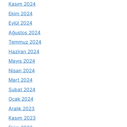
Kasım 2024
Ekim 2024
Eylül 2024
Ağustos 2024
Temmuz 2024
Haziran 2024
Mayıs 2024
Nisan 2024
Mart 2024
Şubat 2024
Ocak 2024
Aralık 2023
Kasım 2023