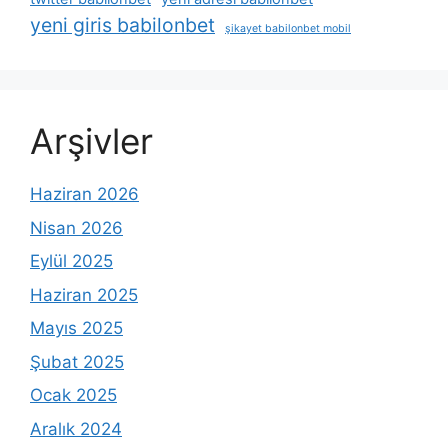
yeni giris babilonbet
şikayet babilonbet mobil
Arşivler
Haziran 2026
Nisan 2026
Eylül 2025
Haziran 2025
Mayıs 2025
Şubat 2025
Ocak 2025
Aralık 2024