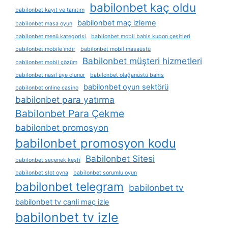
babilonbet kaç oldu
babilonbet kayıt ve tanıtım
babilonbet maç izleme
babilonbet masa oyun
babilonbet menü kategorisi
babilonbet mobil bahis kupon çeşitleri
babilonbet mobile i̇ndir
babilonbet mobil masaüstü
Babilonbet müşteri hizmetleri
babilonbet mobil çözüm
babilonbet nasıl üye olunur
babilonbet olağanüstü bahis
babilonbet oyun sektörü
babilonbet online casino
babilonbet para yatırma
Babilonbet Para Çekme
babilonbet promosyon
babilonbet promosyon kodu
Babilonbet Sitesi
babilonbet seçenek keşfi
babilonbet slot oyna
babilonbet sorumlu oyun
babilonbet telegram
babilonbet tv
babilonbet tv canli maç izle
babilonbet tv izle