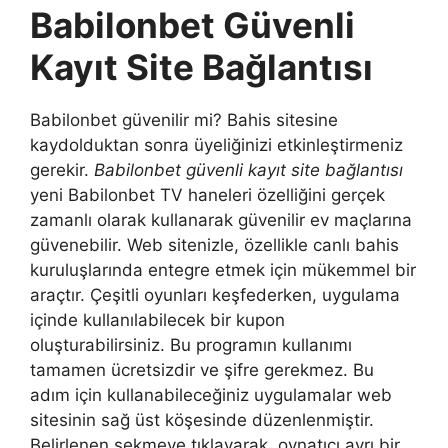
Babilonbet Güvenli
Kayıt Site Bağlantısı
Babilonbet güvenilir mi? Bahis sitesine
kaydolduktan sonra üyeliğinizi etkinleştirmeniz
gerekir.
Babilonbet güvenli kayıt site bağlantısı
yeni Babilonbet TV haneleri özelliğini gerçek
zamanlı olarak kullanarak güvenilir ev maçlarına
güvenebilir. Web sitenizle, özellikle canlı bahis
kuruluşlarında entegre etmek için mükemmel bir
araçtır. Çeşitli oyunları keşfederken, uygulama
içinde kullanılabilecek bir kupon
oluşturabilirsiniz. Bu programın kullanımı
tamamen ücretsizdir ve şifre gerekmez. Bu
adım için kullanabileceğiniz uygulamalar web
sitesinin sağ üst köşesinde düzenlenmiştir.
Belirlenen sekmeye tıklayarak, oynatıcı ayrı bir