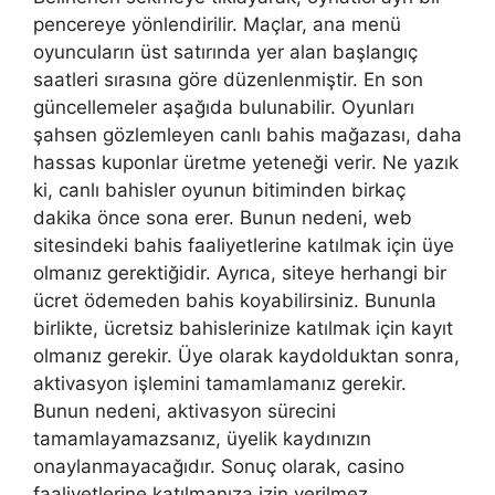
pencereye yönlendirilir. Maçlar, ana menü
oyuncuların üst satırında yer alan başlangıç ​​
saatleri sırasına göre düzenlenmiştir. En son
güncellemeler aşağıda bulunabilir. Oyunları
şahsen gözlemleyen canlı bahis mağazası, daha
hassas kuponlar üretme yeteneği verir. Ne yazık
ki, canlı bahisler oyunun bitiminden birkaç
dakika önce sona erer. Bunun nedeni, web
sitesindeki bahis faaliyetlerine katılmak için üye
olmanız gerektiğidir. Ayrıca, siteye herhangi bir
ücret ödemeden bahis koyabilirsiniz. Bununla
birlikte, ücretsiz bahislerinize katılmak için kayıt
olmanız gerekir. Üye olarak kaydolduktan sonra,
aktivasyon işlemini tamamlamanız gerekir.
Bunun nedeni, aktivasyon sürecini
tamamlayamazsanız, üyelik kaydınızın
onaylanmayacağıdır. Sonuç olarak, casino
faaliyetlerine katılmanıza izin verilmez.