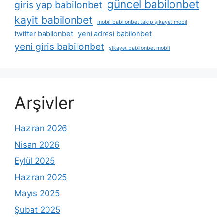
güncel babilonbet
giris yap babilonbet
kayit babilonbet
mobil babilonbet takip şikayet mobil
twitter babilonbet
yeni adresi babilonbet
yeni giris babilonbet
şikayet babilonbet mobil
Arşivler
Haziran 2026
Nisan 2026
Eylül 2025
Haziran 2025
Mayıs 2025
Şubat 2025