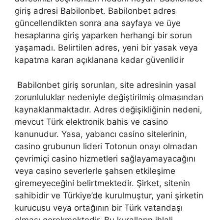
giriş adresi Babilonbet. Babilonbet adres
güncellendikten sonra ana sayfaya ve üye
hesaplarına giriş yaparken herhangi bir sorun
yaşamadı. Belirtilen adres, yeni bir yasak veya
kapatma kararı açıklanana kadar güvenlidir
Babilonbet giriş sorunları, site adresinin yasal
zorunluluklar nedeniyle değiştirilmiş olmasından
kaynaklanmaktadır. Adres değişikliğinin nedeni,
mevcut Türk elektronik bahis ve casino
kanunudur. Yasa, yabancı casino sitelerinin,
casino grubunun lideri Totonun onayı olmadan
çevrimiçi casino hizmetleri sağlayamayacağını
veya casino severlerle şahsen etkileşime
giremeyeceğini belirtmektedir. Şirket, sitenin
sahibidir ve Türkiye’de kurulmuştur, yani şirketin
kurucusu veya ortağının bir Türk vatandaşı
olması gerekmektedir. Bu kuralların ihlali