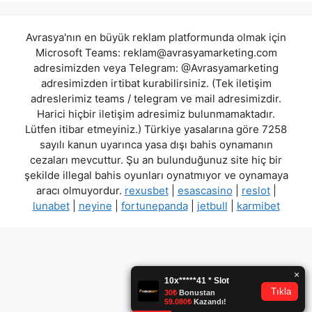
Avrasya'nın en büyük reklam platformunda olmak için
Microsoft Teams:
reklam@avrasyamarketing.com
adresimizden veya Telegram: @Avrasyamarketing
adresimizden irtibat kurabilirsiniz. (Tek iletişim
adreslerimiz teams / telegram ve mail adresimizdir.
Harici hiçbir iletişim adresimiz bulunmamaktadır.
Lütfen itibar etmeyiniz.) Türkiye yasalarına göre 7258
sayılı kanun uyarınca yasa dışı bahis oynamanın
cezaları mevcuttur. Şu an bulunduğunuz site hiç bir
şekilde illegal bahis oyunları oynatmıyor ve oynamaya
aracı olmuyordur.
rexusbet
|
esascasino
|
reslot
|
lunabet
|
neyine
|
fortunepanda
|
jetbull
|
karmibet