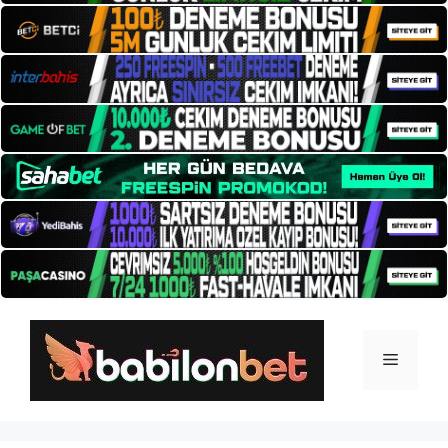
İçeriğe
atla
Menü