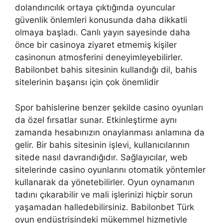
dolandırıcılık ortaya çıktığında oyuncular
güvenlik önlemleri konusunda daha dikkatli
olmaya başladı. Canlı yayın sayesinde daha
önce bir casinoya ziyaret etmemiş kişiler
casinonun atmosferini deneyimleyebilirler.
Babilonbet bahis sitesinin kullandığı dil, bahis
sitelerinin başarısı için çok önemlidir
Spor bahislerine benzer şekilde casino oyunları
da özel fırsatlar sunar. Etkinleştirme aynı
zamanda hesabınızın onaylanması anlamına da
gelir. Bir bahis sitesinin işlevi, kullanıcılarının
sitede nasıl davrandığıdır. Sağlayıcılar, web
sitelerinde casino oyunlarını otomatik yöntemler
kullanarak da yönetebilirler. Oyun oynamanın
tadını çıkarabilir ve mali işlerinizi hiçbir sorun
yaşamadan halledebilirsiniz. Babilonbet Türk
oyun endüstrisindeki mükemmel hizmetiyle