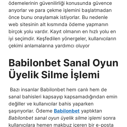
ödemelerinin güvenilirliği konusunda güvence
arıyorlar ve para çekme işlemini başlatmadan
önce bunu onaylamak istiyorlar. Bu nedenle
web sitesinin alt kısmında ödeme yapmanın
birçok yolu vardır. Kayıt olmanın en hızlı yolu en
iyi seçimdir. Keşfedilen yönergeler, kullanıcıların
çekimi anlamalarına yardımcı oluyor
Babilonbet Sanal Oyun
Üyelik Silme İşlemi
Bazı insanlar Babilonbet hem canlı hem de
sanal bahisleri kapsayıp kapsamadığından emin
değiller ve kullanıcılar bahis yaparken
şaşırıyorlar. Ödeme
Babilonbet
yaptıktan
Babilonbet sanal oyun üyelik silme i̇şlemi
sonra
kullanıcılara hemen makbuz içeren bir e-posta