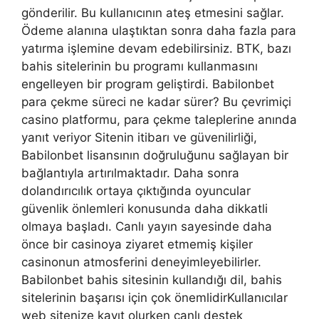
gönderilir. Bu kullanıcının ateş etmesini sağlar.
Ödeme alanına ulaştıktan sonra daha fazla para
yatırma işlemine devam edebilirsiniz. BTK, bazı
bahis sitelerinin bu programı kullanmasını
engelleyen bir program geliştirdi. Babilonbet
para çekme süreci ne kadar sürer? Bu çevrimiçi
casino platformu, para çekme taleplerine anında
yanıt veriyor Sitenin itibarı ve güvenilirliği,
Babilonbet lisansının doğruluğunu sağlayan bir
bağlantıyla artırılmaktadır. Daha sonra
dolandırıcılık ortaya çıktığında oyuncular
güvenlik önlemleri konusunda daha dikkatli
olmaya başladı. Canlı yayın sayesinde daha
önce bir casinoya ziyaret etmemiş kişiler
casinonun atmosferini deneyimleyebilirler.
Babilonbet bahis sitesinin kullandığı dil, bahis
sitelerinin başarısı için çok önemlidirKullanıcılar
web sitenize kayıt olurken canlı destek