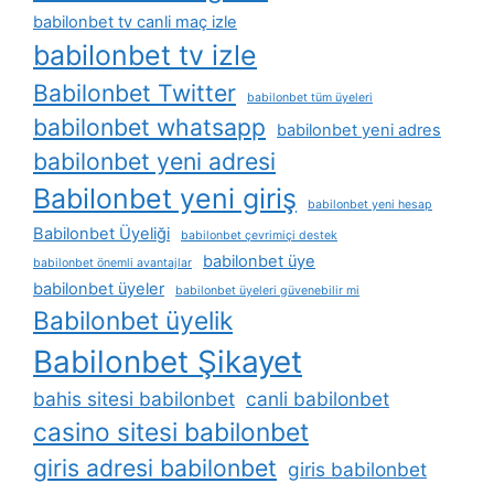
babilonbet tv canli maç izle
babilonbet tv izle
Babilonbet Twitter
babilonbet tüm üyeleri
babilonbet whatsapp
babilonbet yeni adres
babilonbet yeni adresi
Babilonbet yeni giriş
babilonbet yeni hesap
Babilonbet Üyeliği
babilonbet çevrimiçi destek
babilonbet üye
babilonbet önemli avantajlar
babilonbet üyeler
babilonbet üyeleri güvenebilir mi
Babilonbet üyelik
Babilonbet Şikayet
bahis sitesi babilonbet
canli babilonbet
casino sitesi babilonbet
giris adresi babilonbet
giris babilonbet