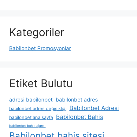
Kategoriler
Babilonbet Promosyonlar
Etiket Bulutu
adresi babilonbet
babilonbet adres
Babilonbet Adresi
babilonbet adres değişikliği
Babilonbet Bahis
babilonbet ana sayfa
babilonbet bahis ajansı
Babilonbet bahis sitesi