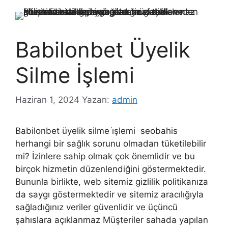
Babilonbet Üyelik
Silme İşlemi
Haziran 1, 2024
Yazarı:
admin
Babilonbet üyelik silme i̇şlemi seobahis
herhangi bir sağlık sorunu olmadan tüketilebilir
mi? İzinlere sahip olmak çok önemlidir ve bu
birçok hizmetin düzenlendiğini göstermektedir.
Bununla birlikte, web sitemiz gizlilik politikanıza
da saygı göstermektedir ve sitemiz aracılığıyla
sağladığınız veriler güvenlidir ve üçüncü
şahıslara açıklanmaz Müşteriler sahada yapılan