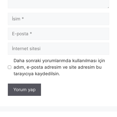
İsim
E-
posta
İnternet
sitesi
Daha sonraki yorumlarımda kullanılması için
adım, e-posta adresim ve site adresim bu
tarayıcıya kaydedilsin.