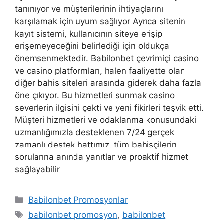
tanınıyor ve müşterilerinin ihtiyaçlarını
karşılamak için uyum sağlıyor Ayrıca sitenin
kayıt sistemi, kullanıcının siteye erişip
erişemeyeceğini belirlediği için oldukça
önemsenmektedir. Babilonbet çevrimiçi casino
ve casino platformları, halen faaliyette olan
diğer bahis siteleri arasında giderek daha fazla
öne çıkıyor. Bu hizmetleri sunmak casino
severlerin ilgisini çekti ve yeni fikirleri teşvik etti.
Müşteri hizmetleri ve odaklanma konusundaki
uzmanlığımızla desteklenen 7/24 gerçek
zamanlı destek hattımız, tüm bahisçilerin
sorularına anında yanıtlar ve proaktif hizmet
sağlayabilir
Kategoriler
Babilonbet Promosyonlar
Etiketler
babilonbet promosyon
,
babilonbet