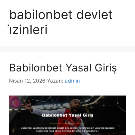
babilonbet devlet
i̇zinleri
Babilonbet Yasal Giriş
Nisan 12, 2026
Yazarı:
admin