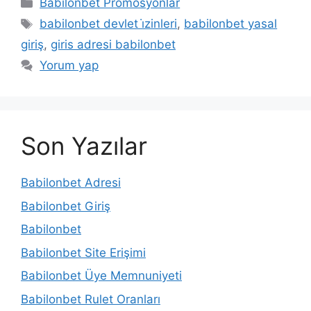
Kategoriler
Babilonbet Promosyonlar
Etiketler
babilonbet devlet i̇zinleri
,
babilonbet yasal
giriş
,
giris adresi babilonbet
Yorum yap
Son Yazılar
Babilonbet Adresi
Babilonbet Giriş
Babilonbet
Babilonbet Site Erişimi
Babilonbet Üye Memnuniyeti
Babilonbet Rulet Oranları