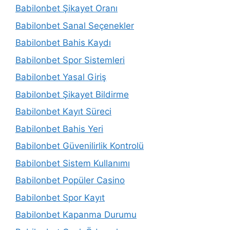
Babilonbet Şikayet Oranı
Babilonbet Sanal Seçenekler
Babilonbet Bahis Kaydı
Babilonbet Spor Sistemleri
Babilonbet Yasal Giriş
Babilonbet Şikayet Bildirme
Babilonbet Kayıt Süreci
Babilonbet Bahis Yeri
Babilonbet Güvenilirlik Kontrolü
Babilonbet Sistem Kullanımı
Babilonbet Popüler Casino
Babilonbet Spor Kayıt
Babilonbet Kapanma Durumu