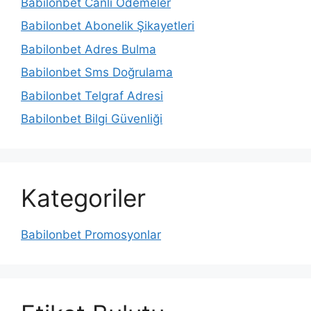
Babilonbet Canlı Ödemeler
Babilonbet Abonelik Şikayetleri
Babilonbet Adres Bulma
Babilonbet Sms Doğrulama
Babilonbet Telgraf Adresi
Babilonbet Bilgi Güvenliği
Kategoriler
Babilonbet Promosyonlar