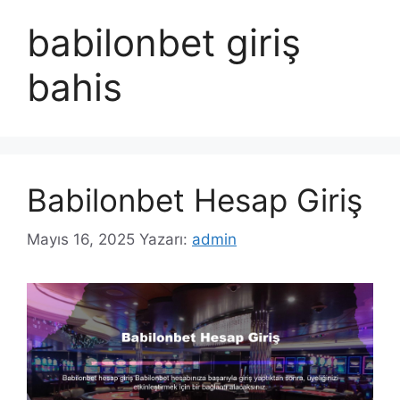
babilonbet giriş
bahis
Babilonbet Hesap Giriş
Mayıs 16, 2025
Yazarı:
admin