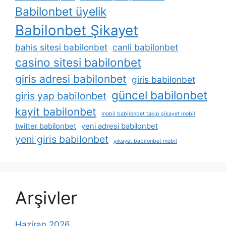
Babilonbet üyelik
Babilonbet Şikayet
bahis sitesi babilonbet
canli babilonbet
casino sitesi babilonbet
giris adresi babilonbet
giris babilonbet
güncel babilonbet
giris yap babilonbet
kayit babilonbet
mobil babilonbet takip şikayet mobil
twitter babilonbet
yeni adresi babilonbet
yeni giris babilonbet
şikayet babilonbet mobil
Arşivler
Haziran 2026