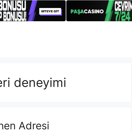
ri deneyimi
nen Adresi