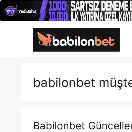
İçeriğe
atla
babilonbet müşte
Babilonbet Güncelle