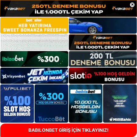
×
BABILONBET GİRİŞ İÇİN TIKLAYINIZ!