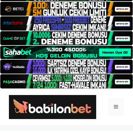
İçeriğe
atla
Menü