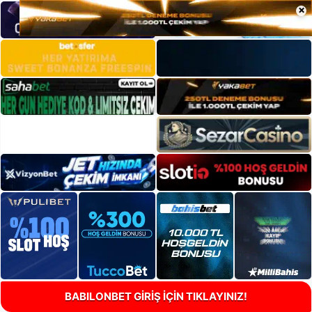
×
BABILONBET GİRİŞ İÇİN TIKLAYINIZ!