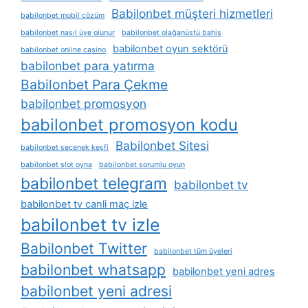
Babilonbet müşteri hizmetleri
babilonbet mobil çözüm
babilonbet nasıl üye olunur
babilonbet olağanüstü bahis
babilonbet oyun sektörü
babilonbet online casino
babilonbet para yatırma
Babilonbet Para Çekme
babilonbet promosyon
babilonbet promosyon kodu
Babilonbet Sitesi
babilonbet seçenek keşfi
babilonbet slot oyna
babilonbet sorumlu oyun
babilonbet telegram
babilonbet tv
babilonbet tv canli maç izle
babilonbet tv izle
Babilonbet Twitter
babilonbet tüm üyeleri
babilonbet whatsapp
babilonbet yeni adres
babilonbet yeni adresi