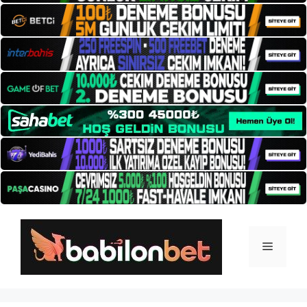
İçeriğe
atla
Menü