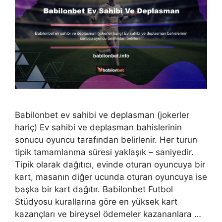
Babilonbet ev sahibi ve deplasman (jokerler
hariç) Ev sahibi ve deplasman bahislerinin
sonucu oyuncu tarafından belirlenir. Her turun
tipik tamamlanma süresi yaklaşık – saniyedir.
Tipik olarak dağıtıcı, evinde oturan oyuncuya bir
kart, masanın diğer ucunda oturan oyuncuya ise
başka bir kart dağıtır. Babilonbet Futbol
Stüdyosu kurallarına göre en yüksek kart
kazançları ve bireysel ödemeler kazananlara …