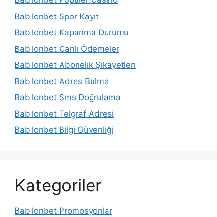
Babilonbet Popüler Casino
Babilonbet Spor Kayıt
Babilonbet Kapanma Durumu
Babilonbet Canlı Ödemeler
Babilonbet Abonelik Şikayetleri
Babilonbet Adres Bulma
Babilonbet Sms Doğrulama
Babilonbet Telgraf Adresi
Babilonbet Bilgi Güvenliği
Kategoriler
Babilonbet Promosyonlar