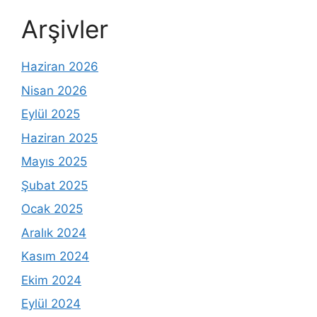
Arşivler
Haziran 2026
Nisan 2026
Eylül 2025
Haziran 2025
Mayıs 2025
Şubat 2025
Ocak 2025
Aralık 2024
Kasım 2024
Ekim 2024
Eylül 2024