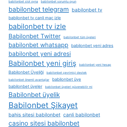
babilonbet slot oyna
babilonbet sorumlu oyun
babilonbet telegram
babilonbet tv
babilonbet tv canli maç izle
babilonbet tv izle
Babilonbet Twitter
babilonbet tüm üyeleri
babilonbet whatsapp
babilonbet yeni adres
babilonbet yeni adresi
Babilonbet yeni giriş
babilonbet yeni hesap
Babilonbet Üyeliği
babilonbet çevrimiçi destek
babilonbet üye
babilonbet önemli avantajlar
babilonbet üyeler
babilonbet üyeleri güvenebilir mi
Babilonbet üyelik
Babilonbet Şikayet
bahis sitesi babilonbet
canli babilonbet
casino sitesi babilonbet