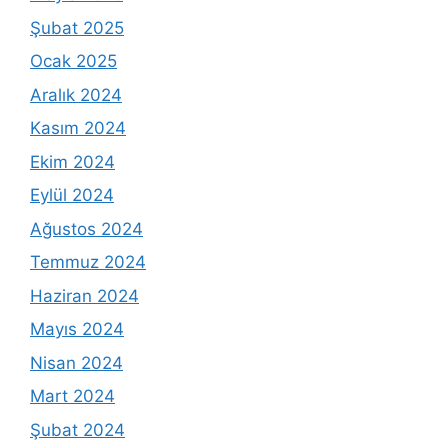
Şubat 2025
Ocak 2025
Aralık 2024
Kasım 2024
Ekim 2024
Eylül 2024
Ağustos 2024
Temmuz 2024
Haziran 2024
Mayıs 2024
Nisan 2024
Mart 2024
Şubat 2024