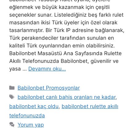
eğlenmek ve büyük kazanmak için çeşitli
seçenekler sunar. Listelediğiniz beş farklı rulet
masasından ikisi Türk üyeler için özel olarak
tasarlanmıştır. Bir Türk IP adresine bağlanarak,
Türk perakendeciler tarafından sunulan en
kaliteli Türk oyunlarından emin olabilirsiniz.
Babilonbet Masaüstü Ana Sayfasında Rulette
Akıllı Telefonunuzda Babilonbet, güvenilir ve
yasa …
Devamını oku…
Kategoriler
Babilonbet Promosyonlar
Etiketler
babilonbet canlı bahis oranları ne kadar
,
babilonbet kaç oldu
,
babilonbet rulette akıllı
telefonunuzda
Yorum yap