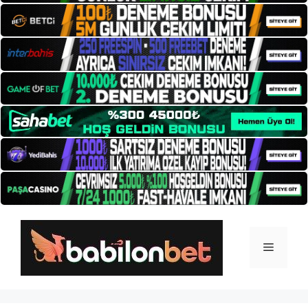
İçeriğe
atla
Menü