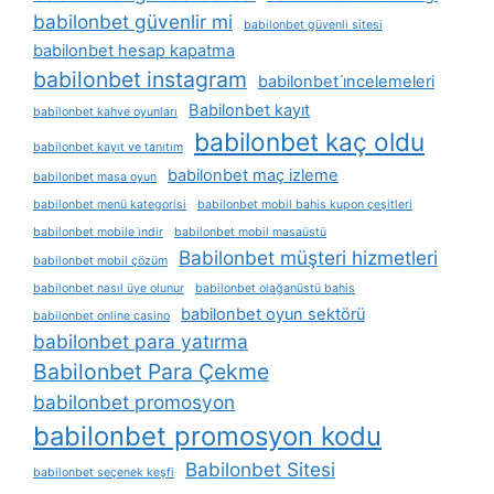
babilonbet güvenlir mi
babilonbet güvenli sitesi
babilonbet hesap kapatma
babilonbet instagram
babilonbet i̇ncelemeleri
Babilonbet kayıt
babilonbet kahve oyunları
babilonbet kaç oldu
babilonbet kayıt ve tanıtım
babilonbet maç izleme
babilonbet masa oyun
babilonbet menü kategorisi
babilonbet mobil bahis kupon çeşitleri
babilonbet mobile i̇ndir
babilonbet mobil masaüstü
Babilonbet müşteri hizmetleri
babilonbet mobil çözüm
babilonbet nasıl üye olunur
babilonbet olağanüstü bahis
babilonbet oyun sektörü
babilonbet online casino
babilonbet para yatırma
Babilonbet Para Çekme
babilonbet promosyon
babilonbet promosyon kodu
Babilonbet Sitesi
babilonbet seçenek keşfi