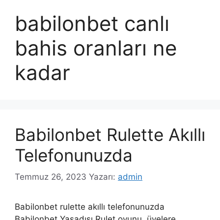
babilonbet canlı
bahis oranları ne
kadar
Babilonbet Rulette Akıllı
Telefonunuzda
Temmuz 26, 2023
Yazarı:
admin
Babilonbet rulette akıllı telefonunuzda
Babilonbet Yasadışı Rulet oyunu, üyelere