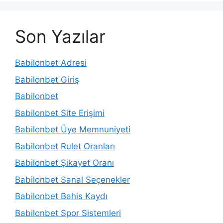
Son Yazılar
Babilonbet Adresi
Babilonbet Giriş
Babilonbet
Babilonbet Site Erişimi
Babilonbet Üye Memnuniyeti
Babilonbet Rulet Oranları
Babilonbet Şikayet Oranı
Babilonbet Sanal Seçenekler
Babilonbet Bahis Kaydı
Babilonbet Spor Sistemleri