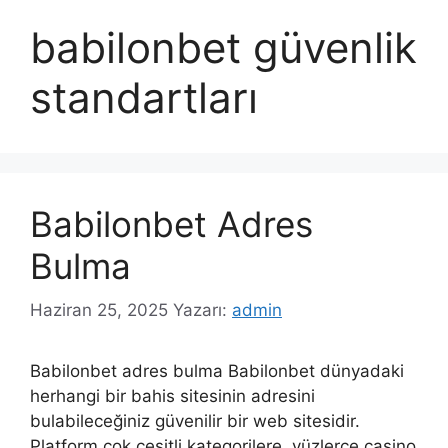
babilonbet güvenlik
standartları
Babilonbet Adres
Bulma
Haziran 25, 2025
Yazarı:
admin
Babilonbet adres bulma Babilonbet dünyadaki
herhangi bir bahis sitesinin adresini
bulabileceğiniz güvenilir bir web sitesidir.
Platform çok çeşitli kategorilere, yüzlerce casino