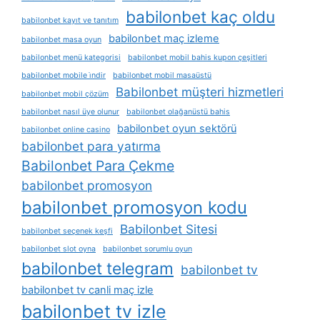
babilonbet kaç oldu
babilonbet kayıt ve tanıtım
babilonbet maç izleme
babilonbet masa oyun
babilonbet menü kategorisi
babilonbet mobil bahis kupon çeşitleri
babilonbet mobile i̇ndir
babilonbet mobil masaüstü
Babilonbet müşteri hizmetleri
babilonbet mobil çözüm
babilonbet nasıl üye olunur
babilonbet olağanüstü bahis
babilonbet oyun sektörü
babilonbet online casino
babilonbet para yatırma
Babilonbet Para Çekme
babilonbet promosyon
babilonbet promosyon kodu
Babilonbet Sitesi
babilonbet seçenek keşfi
babilonbet slot oyna
babilonbet sorumlu oyun
babilonbet telegram
babilonbet tv
babilonbet tv canli maç izle
babilonbet tv izle