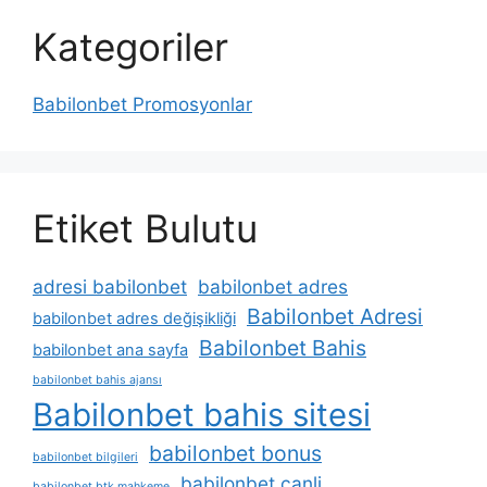
Kategoriler
Babilonbet Promosyonlar
Etiket Bulutu
adresi babilonbet
babilonbet adres
Babilonbet Adresi
babilonbet adres değişikliği
Babilonbet Bahis
babilonbet ana sayfa
babilonbet bahis ajansı
Babilonbet bahis sitesi
babilonbet bonus
babilonbet bilgileri
babilonbet canli
babilonbet btk mahkeme