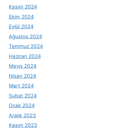
Kasım 2024
Ekim 2024
Eylül 2024
Ağustos 2024
Temmuz 2024
Haziran 2024
Mayıs 2024
Nisan 2024
Mart 2024
Şubat 2024
Ocak 2024
Aralık 2023
Kasım 2023