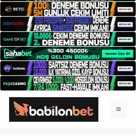
İçeriğe
atla
Menü