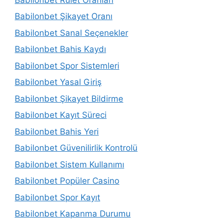
Babilonbet Şikayet Oranı
Babilonbet Sanal Seçenekler
Babilonbet Bahis Kaydı
Babilonbet Spor Sistemleri
Babilonbet Yasal Giriş
Babilonbet Şikayet Bildirme
Babilonbet Kayıt Süreci
Babilonbet Bahis Yeri
Babilonbet Güvenilirlik Kontrolü
Babilonbet Sistem Kullanımı
Babilonbet Popüler Casino
Babilonbet Spor Kayıt
Babilonbet Kapanma Durumu