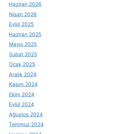
Haziran 2026
Nisan 2026
Eylül 2025
Haziran 2025
Mayıs 2025
Şubat 2025
Ocak 2025
Aralık 2024
Kasım 2024
Ekim 2024
Eylül 2024
Ağustos 2024
Temmuz 2024