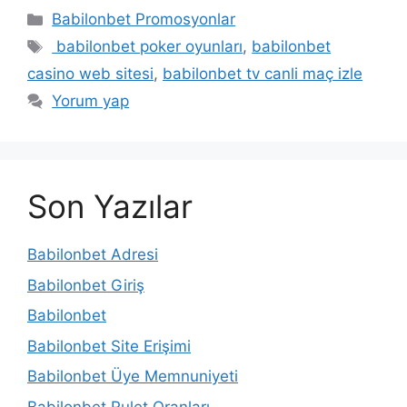
Kategoriler
Babilonbet Promosyonlar
Etiketler
babilonbet poker oyunları
,
babilonbet
casino web sitesi
,
babilonbet tv canli maç izle
Yorum yap
Son Yazılar
Babilonbet Adresi
Babilonbet Giriş
Babilonbet
Babilonbet Site Erişimi
Babilonbet Üye Memnuniyeti
Babilonbet Rulet Oranları