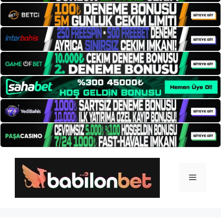
İçeriğe
atla
Menü