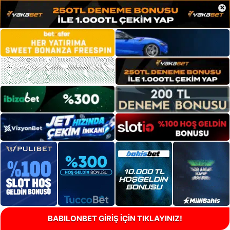
×
BABILONBET GİRİŞ İÇİN TIKLAYINIZ!