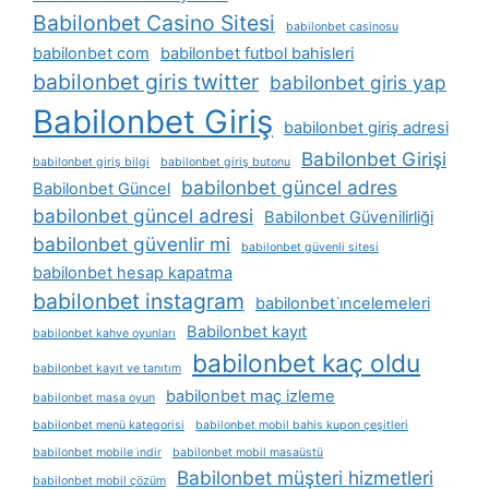
Babilonbet Casino Sitesi
babilonbet casinosu
babilonbet com
babilonbet futbol bahisleri
babilonbet giris twitter
babilonbet giris yap
Babilonbet Giriş
babilonbet giriş adresi
Babilonbet Girişi
babilonbet giriş bilgi
babilonbet giriş butonu
babilonbet güncel adres
Babilonbet Güncel
babilonbet güncel adresi
Babilonbet Güvenilirliği
babilonbet güvenlir mi
babilonbet güvenli sitesi
babilonbet hesap kapatma
babilonbet instagram
babilonbet i̇ncelemeleri
Babilonbet kayıt
babilonbet kahve oyunları
babilonbet kaç oldu
babilonbet kayıt ve tanıtım
babilonbet maç izleme
babilonbet masa oyun
babilonbet menü kategorisi
babilonbet mobil bahis kupon çeşitleri
babilonbet mobile i̇ndir
babilonbet mobil masaüstü
Babilonbet müşteri hizmetleri
babilonbet mobil çözüm