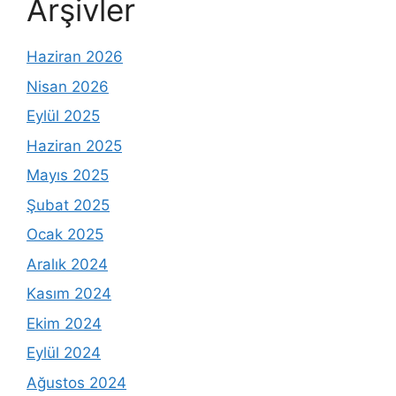
Arşivler
Haziran 2026
Nisan 2026
Eylül 2025
Haziran 2025
Mayıs 2025
Şubat 2025
Ocak 2025
Aralık 2024
Kasım 2024
Ekim 2024
Eylül 2024
Ağustos 2024