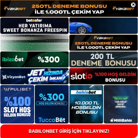
×
BABILONBET GİRİŞ İÇİN TIKLAYINIZ!