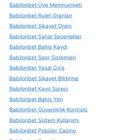
Babilonbet Üye Memnuniyeti
Babilonbet Rulet Oranları
Babilonbet Şikayet Oranı
Babilonbet Sanal Seçenekler
Babilonbet Bahis Kaydı
Babilonbet Spor Sistemleri
Babilonbet Yasal Giriş
Babilonbet Şikayet Bildirme
Babilonbet Kayıt Süreci
Babilonbet Bahis Yeri
Babilonbet Güvenilirlik Kontrolü
Babilonbet Sistem Kullanımı
Babilonbet Popüler Casino