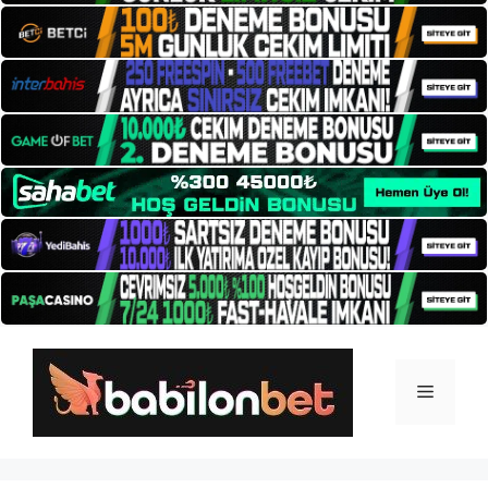
İçeriğe
atla
Menü