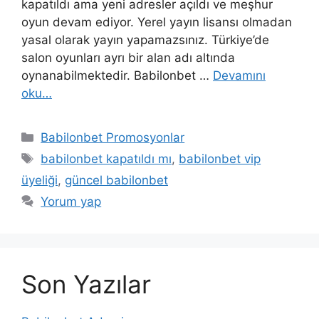
kapatıldı ama yeni adresler açıldı ve meşhur
oyun devam ediyor. Yerel yayın lisansı olmadan
yasal olarak yayın yapamazsınız. Türkiye’de
salon oyunları ayrı bir alan adı altında
oynanabilmektedir. Babilonbet …
Devamını
oku…
Kategoriler
Babilonbet Promosyonlar
Etiketler
babilonbet kapatıldı mı
,
babilonbet vip
üyeliği
,
güncel babilonbet
Yorum yap
Son Yazılar