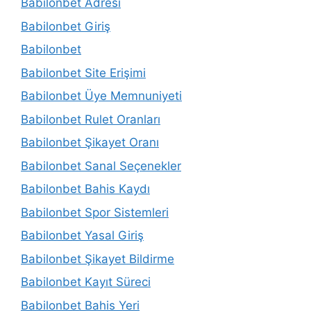
Babilonbet Adresi
Babilonbet Giriş
Babilonbet
Babilonbet Site Erişimi
Babilonbet Üye Memnuniyeti
Babilonbet Rulet Oranları
Babilonbet Şikayet Oranı
Babilonbet Sanal Seçenekler
Babilonbet Bahis Kaydı
Babilonbet Spor Sistemleri
Babilonbet Yasal Giriş
Babilonbet Şikayet Bildirme
Babilonbet Kayıt Süreci
Babilonbet Bahis Yeri