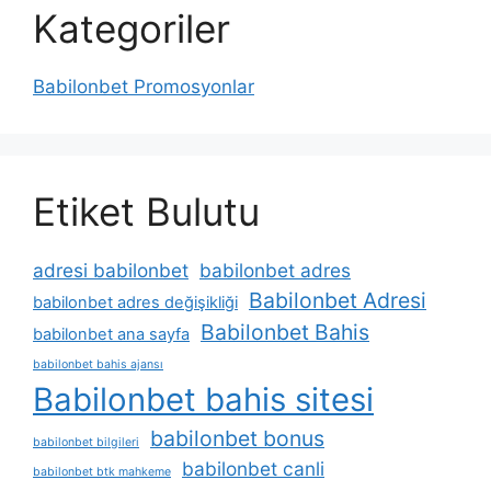
Kategoriler
Babilonbet Promosyonlar
Etiket Bulutu
adresi babilonbet
babilonbet adres
Babilonbet Adresi
babilonbet adres değişikliği
Babilonbet Bahis
babilonbet ana sayfa
babilonbet bahis ajansı
Babilonbet bahis sitesi
babilonbet bonus
babilonbet bilgileri
babilonbet canli
babilonbet btk mahkeme