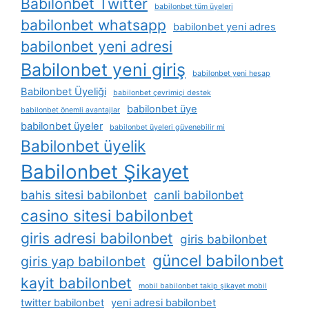
Babilonbet Twitter
babilonbet tüm üyeleri
babilonbet whatsapp
babilonbet yeni adres
babilonbet yeni adresi
Babilonbet yeni giriş
babilonbet yeni hesap
Babilonbet Üyeliği
babilonbet çevrimiçi destek
babilonbet üye
babilonbet önemli avantajlar
babilonbet üyeler
babilonbet üyeleri güvenebilir mi
Babilonbet üyelik
Babilonbet Şikayet
bahis sitesi babilonbet
canli babilonbet
casino sitesi babilonbet
giris adresi babilonbet
giris babilonbet
güncel babilonbet
giris yap babilonbet
kayit babilonbet
mobil babilonbet takip şikayet mobil
twitter babilonbet
yeni adresi babilonbet